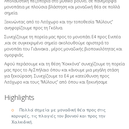
Απολαυστική πεζοπορία στο μυθικό βουνό, σε πανέμορφα
μονοπάτια με πλούσια βλάστηση και μοναδική θέα σε πολλά
σημεία.
Ξεκινώντας από το Λιτόχωρο και την τοποθεσία “Μύλους”
ανηφορίζουμε προς τη Γκόλνα.
Συνεχίζουμε τη πορεία μας προς το μονοπάτι Ε4 προς Ενιπέα
,και σε συγκεκριμένο σημείο ακολουθούμε αριστερά το
μονοπάτι του Γιάννακα , μέρος μοναδικής βιοποικιλότητας και
ομορφιάς.
Αφού περάσουμε και τη θέση “Κοκκόνα” συνεχίζουμε τη πορεία
μας προς το Αγ.Σπήλαιο όπου και κάνουμε μια μεγάλη στάση
για ξεκούραση. Συνεχίζουμε το Ε4 με κατεύθυνση προς
Λιτόχωρο και τους “Μύλους” από όπου και ξεκινήσαμε
Highlights
Πολλά σημεία με μοναδική θέα προς στις
κορυφές, τις πλαγιές του βουνού και προς την
Χαλκιδική.