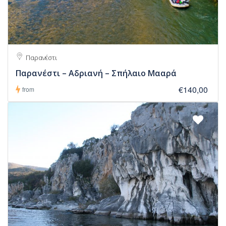
Παρανέστι
Παρανέστι – Αδριανή – Σπήλαιο Μααρά
€140,00
from