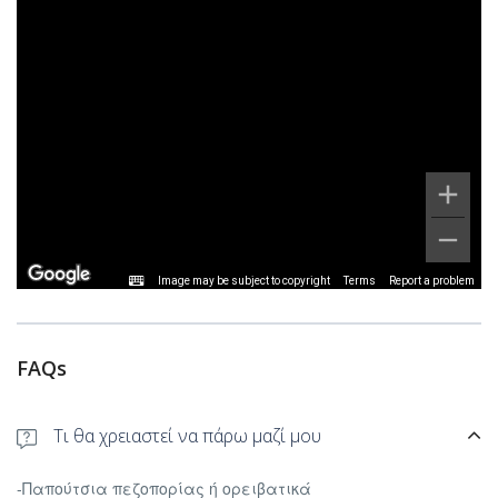
Image may be subject to copyright
Terms
Report a problem
FAQs
Τι θα χρειαστεί να πάρω μαζί μου
-Παπούτσια πεζοπορίας ή ορειβατικά