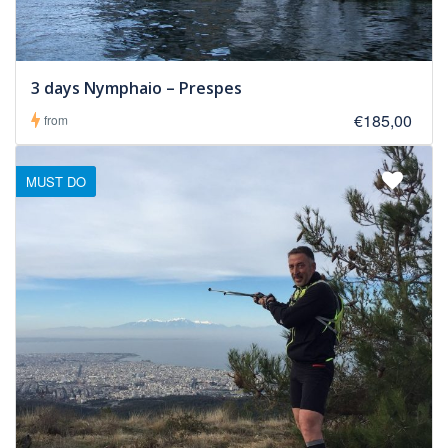
3 days Nymphaio – Prespes
€185,00
from
MUST DO