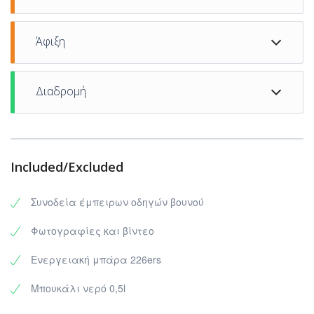
07.00 αναχώρηση για Λιτόχωρο
Άφιξη
08.00 φτάνουμε Λιτόχωρο και μετά από σύντομη
Διαδρομή
στάση 10 λεπτών, κατευθυνόμαστε προς το σημείο
από όπου και θα ξεκινήσουμε το trekking
Μύλοι-Γκόλνα-Γιάννακας-Κοκκόνα-Αγ.Σπήλαιο-
Ενιπέας-Μύλοι
Included/Excluded
Συνοδεία έμπειρων οδηγών βουνού
Φωτογραφίες και βίντεο
Ενεργειακή μπάρα 226ers
Μπουκάλι νερό 0,5l