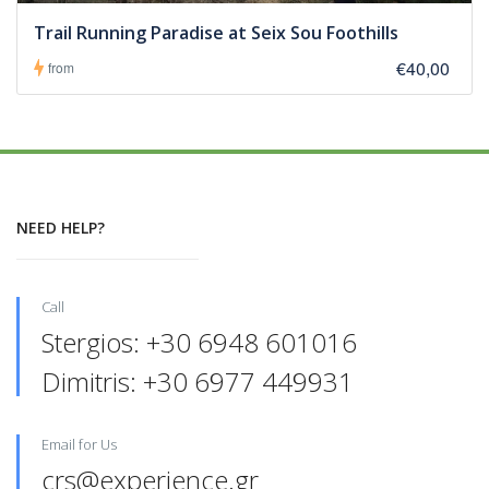
Trail Running Paradise at Seix Sou Foothills
€40,00
from
NEED HELP?
Call
Stergios: +30 6948 601016‬
Dimitris: +30 6977 449931‬‬
Email for Us
crs@experience.gr